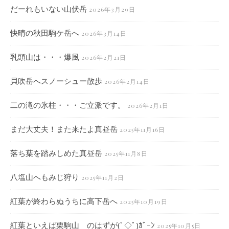
だーれもいない山伏岳
2026年3月29日
快晴の秋田駒ケ岳へ
2026年3月14日
乳頭山は・・・爆風
2026年2月21日
貝吹岳へスノーシュー散歩
2026年2月14日
二の滝の氷柱・・・ご立派です。
2026年2月1日
まだ大丈夫！また来たよ真昼岳
2025年11月16日
落ち葉を踏みしめた真昼岳
2025年11月8日
八塩山へもみじ狩り
2025年11月2日
紅葉が終わらぬうちに高下岳へ
2025年10月19日
紅葉といえば栗駒山 のはずが(ﾟ◇ﾟ)ｶﾞｰﾝ
2025年10月5日