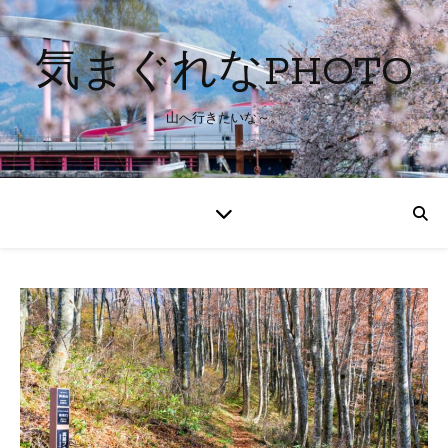
気まぐれなPHOTO
山へ行きたいな～。