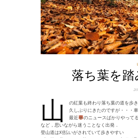
落ち葉を踏
2
山
の紅葉も終わり落ち葉の道を歩
久しぶりにきたのですが・・・
最近
のニュースばかりやって
など，思いながら迷うことなく出発．
登山道は刈払いがされていて歩きやすい