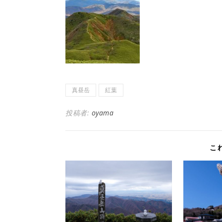
真昼岳
紅葉
投稿者:
oyama
こ