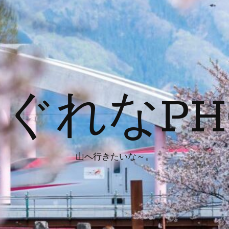
ぐれなPH
山へ行きたいな～。