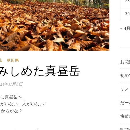
23
30
« 4
山 秋田県
お花
みしめた真昼岳
初め
025年11月8日
ミス
きに真昼岳へ．
だー
車がいない，人がいない！
るからかな？
快晴
乳頭