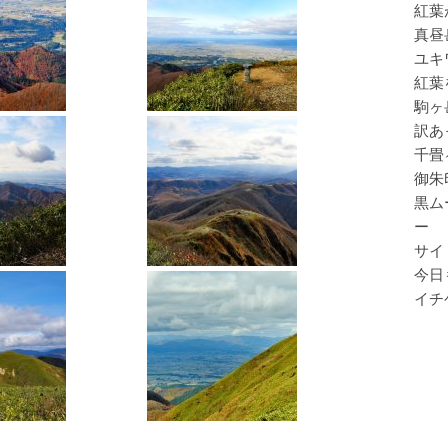
紅葉
真昼
ユキ
紅葉
駒ヶ
訳あ
千畳
御朱
黒ム
ー
サイ
今日
イチ