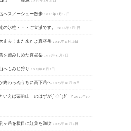
2026年2月21日
岳へスノーシュー散歩
2026年2月14日
滝の氷柱・・・ご立派です。
2026年2月1日
大丈夫！また来たよ真昼岳
2025年11月16日
葉を踏みしめた真昼岳
2025年11月8日
山へもみじ狩り
2025年11月2日
が終わらぬうちに高下岳へ
2025年10月19日
といえば栗駒山 のはずが(ﾟ◇ﾟ)ｶﾞｰﾝ
2025年10
駒ヶ岳を横目に紅葉を満喫
2025年10月4日