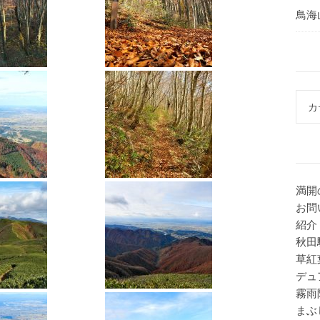
鳥海
カテ
満開
お問
紹介
秋田
草紅
デュ
霧雨
まぶ