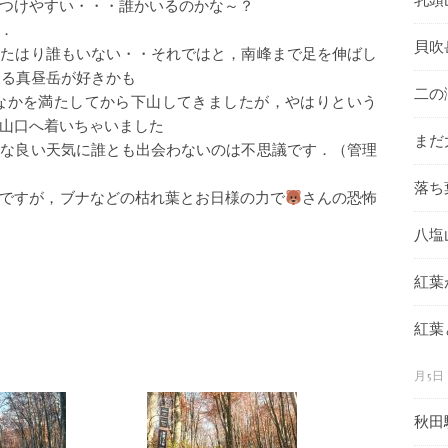
つけやすい・・・誰かいるのかな～？
．
貝吹
，たはり誰もいない・・それではと，南峰まで足を伸ばし
見る真昼岳が好きかも
二の
なかを満たしてから下山してきましたが，やはりという
山口へ着いちゃいました
まだ
んな良い天気に誰とも出会わないのは不思議です．（管理
落ち
ですが，ブナなどの枯れ葉とお日様の力で
さんの恐怖
八塩
紅葉
紅葉
月5日
秋田