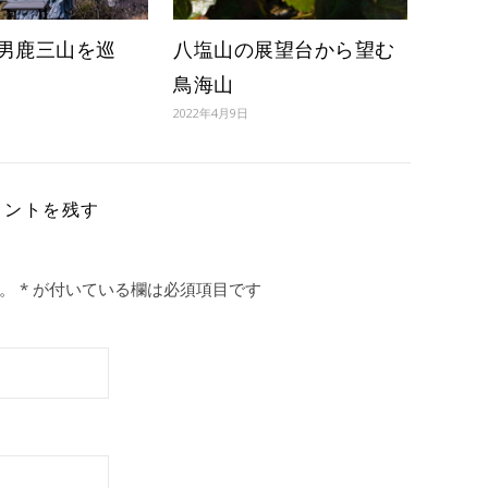
男鹿三山を巡
八塩山の展望台から望む
鳥海山
2022年4月9日
メントを残す
。
*
が付いている欄は必須項目です