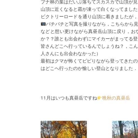
ブナ林の葉はだいぶ落ちてスカスカで山頂が見
山頂に近くなると霜が凍って白くなってました
ビクトリーロードを通り山頂に着きましたが
パチパチと写真を撮りながら，こちらから
などと想い更けながら真昼岳山頂に戻り，お
か？？誰とも出会わずにマイカーがまってる登
皆さんどこへ行っているんでしょうね？，こ
人さんにも出会わなかった）
最初はクマが怖くてビビりながら登ってきたの
はどこへ行ったのか愉しい登山となりました．
11月はいつも真昼岳ですね
晩秋の真昼岳