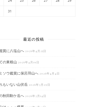
24
25
26
27
28
29
31
月
最近の投稿
鑑賞に八塩山へ
2026年4月25日
ての東根山
2026年4月19日
ミソウ鑑賞に保呂羽山へ
2026年4月4日
れもいない山伏岳
2026年3月29日
の秋田駒ケ岳へ
2026年3月14日
山は・・・爆風