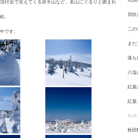
山頂付近で見えてくる岩手山など、名山にぐるりと囲まれ
貝吹
給。
二の
中です。
まだ
落ち
八塩
紅葉
紅葉
月5日
秋田