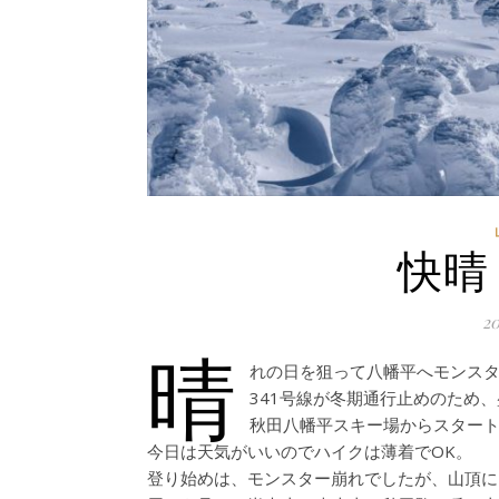
快晴
2
晴
れの日を狙って八幡平へモンス
341号線が冬期通行止めのため
秋田八幡平スキー場からスター
今日は天気がいいのでハイクは薄着でOK。
登り始めは、モンスター崩れでしたが、山頂に