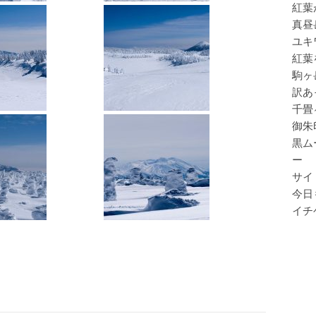
紅葉
真昼
ユキ
紅葉
駒ヶ
訳あ
千畳
御朱
黒ム
ー
サイ
今日
イチ