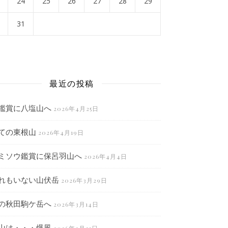
24
25
26
27
28
29
31
月
最近の投稿
鑑賞に八塩山へ
2026年4月25日
ての東根山
2026年4月19日
ミソウ鑑賞に保呂羽山へ
2026年4月4日
れもいない山伏岳
2026年3月29日
の秋田駒ケ岳へ
2026年3月14日
山は・・・爆風