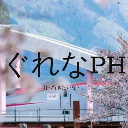
ぐれなPH
山へ行きたいな～。