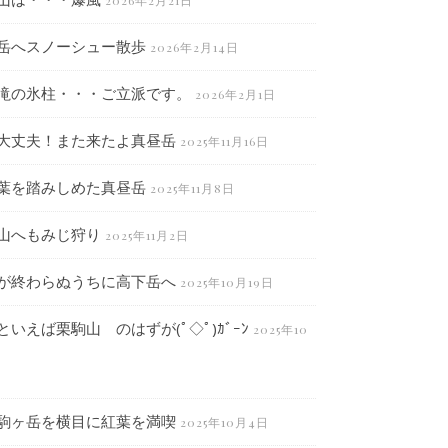
2026年2月21日
岳へスノーシュー散歩
2026年2月14日
滝の氷柱・・・ご立派です。
2026年2月1日
大丈夫！また来たよ真昼岳
2025年11月16日
葉を踏みしめた真昼岳
2025年11月8日
山へもみじ狩り
2025年11月2日
が終わらぬうちに高下岳へ
2025年10月19日
といえば栗駒山 のはずが(ﾟ◇ﾟ)ｶﾞｰﾝ
2025年10
駒ヶ岳を横目に紅葉を満喫
2025年10月4日