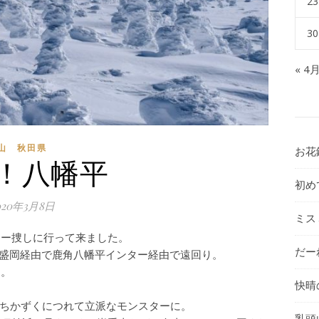
23
30
« 4
山 秋田県
お花
！八幡平
初め
020年3月8日
ミス
ター捜しに行って来ました。
だー
、盛岡経由で鹿角八幡平インター経由で遠回り。
ト。
快晴
ちかずくにつれて立派なモンスターに。
乳頭