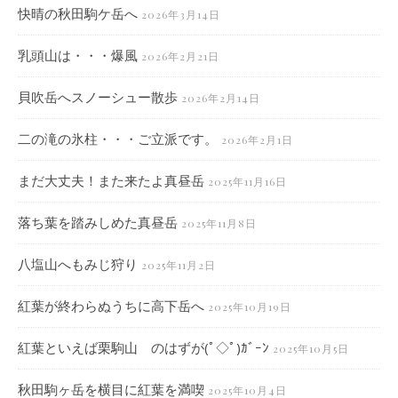
快晴の秋田駒ケ岳へ
2026年3月14日
乳頭山は・・・爆風
2026年2月21日
貝吹岳へスノーシュー散歩
2026年2月14日
二の滝の氷柱・・・ご立派です。
2026年2月1日
まだ大丈夫！また来たよ真昼岳
2025年11月16日
落ち葉を踏みしめた真昼岳
2025年11月8日
八塩山へもみじ狩り
2025年11月2日
紅葉が終わらぬうちに高下岳へ
2025年10月19日
紅葉といえば栗駒山 のはずが(ﾟ◇ﾟ)ｶﾞｰﾝ
2025年10月5日
秋田駒ヶ岳を横目に紅葉を満喫
2025年10月4日