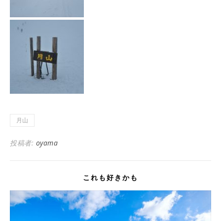
月山
投稿者:
oyama
これも好きかも