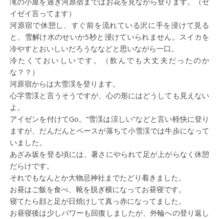
滝の小屋を過ぎ河原宿まではお花を見ながら登ります。（ゼ
イゼイ言ってます）
河原宿で休憩し、すぐ前を流れている沢に手を浸けて見る
と、雪解け水のせいか5秒と浸けていられません。スイカを
冷やすとおいしいだろうななどと思いながら一口。
冷たくておいしいです。（飲んでも大丈夫だったのか
な？？）
河原宿からは大雪渓を登ります。
心字雪渓と言うそうですが、心の形にはどうしても見えない
よ。
アイゼンを付けてGo。”雪渓は涼しい”などと言い軽快に登り
ますが、だんだんとペースが落ちて小雪渓では牛歩になって
いました。
あざみ坂を登る頃には、暑さにやられて足が上がらなく休憩
だらけです。
それでもなんとか大物忌神社までたどり着きました。
お昼はご飯を食べ、靴を脱ぎ横になってお昼寝です。
寝てたら顔と足が日焼けして真っ赤になってました。
お昼寝後は少しパワーも回復しましたが、外輪への登り返し