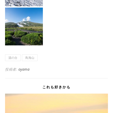
湯の台
鳥海山
投稿者:
oyama
これも好きかも