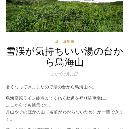
山 山形県
雪渓が気持ちいい湯の台か
ら鳥海山
2015年7月12日
暑くなってきましたので湯の台から鳥海山へ。
鳥海高原ライン終点までくねくね道を登り駐車場に。
ここからでも絶景です。
月山やそのほかの山（名前がわからないため）が一望できま
す。