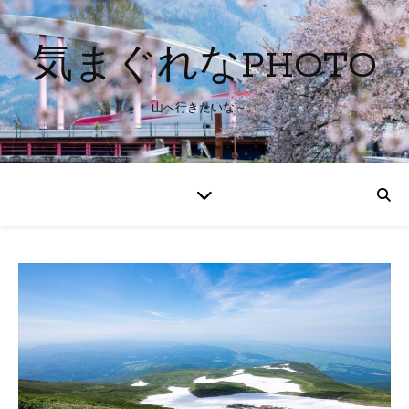
気まぐれなPHOTO
山へ行きたいな～。