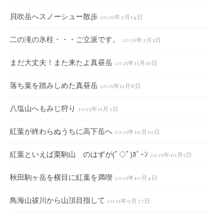
貝吹岳へスノーシュー散歩
2026年2月14日
二の滝の氷柱・・・ご立派です。
2026年2月1日
まだ大丈夫！また来たよ真昼岳
2025年11月16日
落ち葉を踏みしめた真昼岳
2025年11月8日
八塩山へもみじ狩り
2025年11月2日
紅葉が終わらぬうちに高下岳へ
2025年10月19日
紅葉といえば栗駒山 のはずが(ﾟ◇ﾟ)ｶﾞｰﾝ
2025年10月5日
秋田駒ヶ岳を横目に紅葉を満喫
2025年10月4日
鳥海山祓川から山頂目指して
2025年9月27日