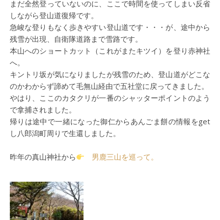
まだ全然登っていないのに、ここで時間を使ってしまい反省
しながら登山道復帰です。
急峻な登りもなく歩きやすい登山道です・・・が、途中から
残雪が出現、自衛隊道路まで雪路です。
本山へのショートカット（これがまたキツイ）を登り赤神社
へ。
キントリ坂が気になりましたが残雪のため、登山道がどこな
のかわからず諦めて毛無山経由で五社堂に戻ってきました。
やはり、ここのカタクリが一番のシャッターポイントのよう
で拿捕されました。
帰りは途中で一緒になった御仁からあんごま餅の情報をget
し八郎潟町周りで生還しました。
昨年の真山神社から
男鹿三山を巡って。