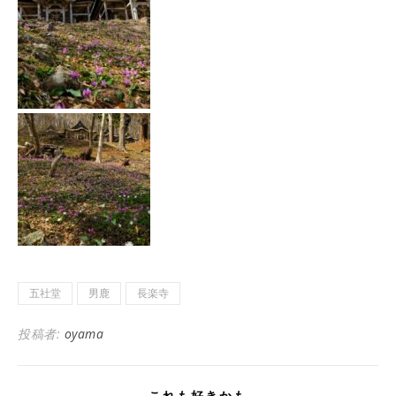
五社堂
男鹿
長楽寺
投稿者:
oyama
これも好きかも