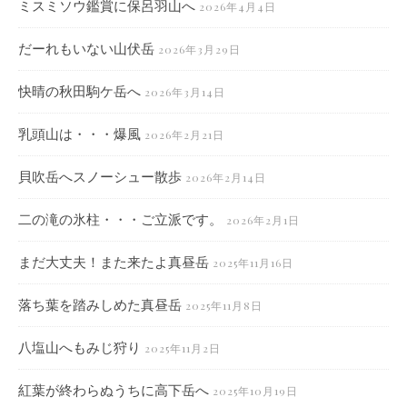
ミスミソウ鑑賞に保呂羽山へ
2026年4月4日
だーれもいない山伏岳
2026年3月29日
快晴の秋田駒ケ岳へ
2026年3月14日
乳頭山は・・・爆風
2026年2月21日
貝吹岳へスノーシュー散歩
2026年2月14日
二の滝の氷柱・・・ご立派です。
2026年2月1日
まだ大丈夫！また来たよ真昼岳
2025年11月16日
落ち葉を踏みしめた真昼岳
2025年11月8日
八塩山へもみじ狩り
2025年11月2日
紅葉が終わらぬうちに高下岳へ
2025年10月19日