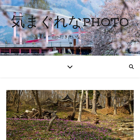
気まぐれなPHOTO
山へ行きたいな～。