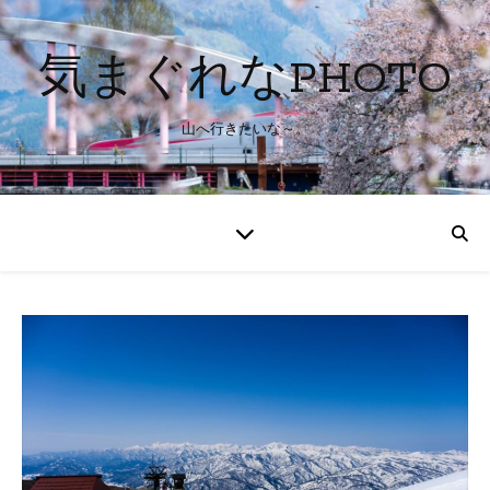
気まぐれなPHOTO
山へ行きたいな～。