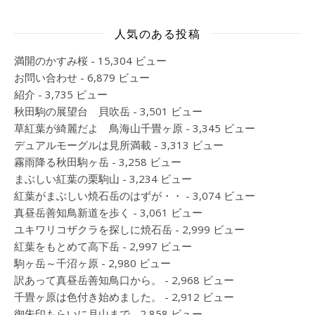
人気のある投稿
満開のかすみ桜
- 15,304 ビュー
お問い合わせ
- 6,879 ビュー
紹介
- 3,735 ビュー
秋田駒の展望台 貝吹岳
- 3,501 ビュー
草紅葉が綺麗だよ 鳥海山千畳ヶ原
- 3,345 ビュー
デュアルモーグルは見所満載
- 3,313 ビュー
霧雨降る秋田駒ヶ岳
- 3,258 ビュー
まぶしい紅葉の栗駒山
- 3,234 ビュー
紅葉がまぶしい焼石岳のはずが・・
- 3,074 ビュー
真昼岳善知鳥新道を歩く
- 3,061 ビュー
ユキワリコザクラを探しに焼石岳
- 2,999 ビュー
紅葉をもとめて高下岳
- 2,997 ビュー
駒ヶ岳～千沼ヶ原
- 2,980 ビュー
訳あって真昼岳善知鳥口から。
- 2,968 ビュー
千畳ヶ原は色付き始めました。
- 2,912 ビュー
御朱印もらいに月山まで
- 2,858 ビュー