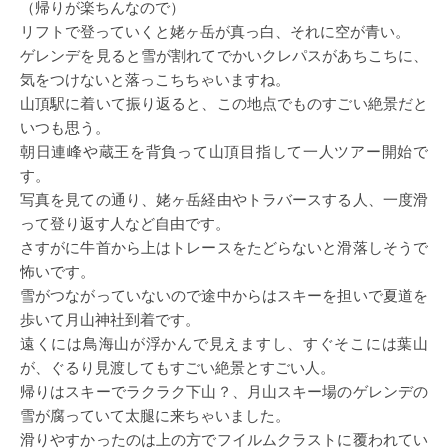
（帰りが楽ちんなので）
リフトで登っていくと姥ヶ岳が真っ白、それに空が青い。
ゲレンデを見ると雪が割れてでかいクレパスがあちこちに、
気をつけないと落っこちちゃいますね。
山頂駅に着いて振り返ると、この地点でものすごい絶景だと
いつも思う。
朝日連峰や蔵王を背負って山頂目指して一人ツアー開始で
す。
写真を見ての通り、姥ヶ岳経由やトラバースする人、一度滑
って登り返す人など自由です。
さすがに牛首から上はトレースをたどらないと滑落しそうで
怖いです。
雪がつながっていないので途中からはスキーを担いで夏道を
歩いて月山神社到着です。
遠くには鳥海山が浮かんで見えますし、すぐそこには葉山
が、ぐるり見渡してもすごい絶景とすごい人。
帰りはスキーでラクラク下山？、月山スキー場のゲレンデの
雪が腐っていて太腿に来ちゃいました。
滑りやすかったのは上の方でフイルムクラストに覆われてい