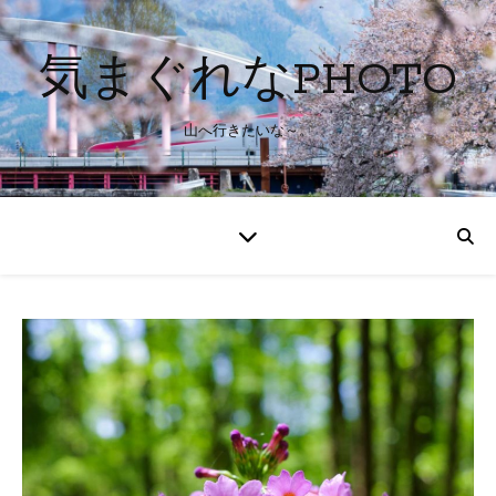
気まぐれなPHOTO
山へ行きたいな～。