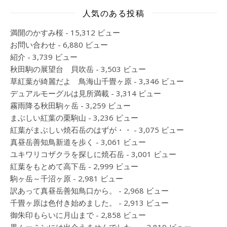
人気のある投稿
満開のかすみ桜
- 15,312 ビュー
お問い合わせ
- 6,880 ビュー
紹介
- 3,739 ビュー
秋田駒の展望台 貝吹岳
- 3,503 ビュー
草紅葉が綺麗だよ 鳥海山千畳ヶ原
- 3,346 ビュー
デュアルモーグルは見所満載
- 3,314 ビュー
霧雨降る秋田駒ヶ岳
- 3,259 ビュー
まぶしい紅葉の栗駒山
- 3,236 ビュー
紅葉がまぶしい焼石岳のはずが・・
- 3,075 ビュー
真昼岳善知鳥新道を歩く
- 3,061 ビュー
ユキワリコザクラを探しに焼石岳
- 3,001 ビュー
紅葉をもとめて高下岳
- 2,999 ビュー
駒ヶ岳～千沼ヶ原
- 2,981 ビュー
訳あって真昼岳善知鳥口から。
- 2,968 ビュー
千畳ヶ原は色付き始めました。
- 2,913 ビュー
御朱印もらいに月山まで
- 2,858 ビュー
黒ムーミンには出会えませんでした。
- 2,819 ビュー