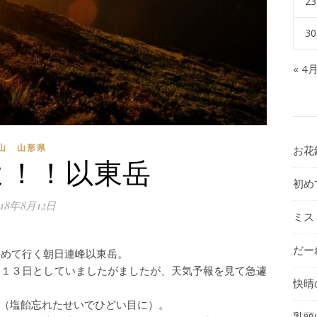
23
30
« 4
山 山形県
お花
よ！！以東岳
初め
018年8月12日
ミス
だー
初めて行く朝日連峰以東岳。
、１３日としていましたがましたが、天気予報を見て急遽
快晴
（塩飴忘れたせいでひどい目に）。
乳頭