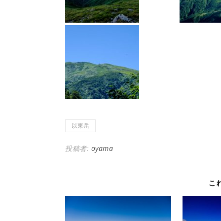
以東岳
投稿者:
oyama
こ