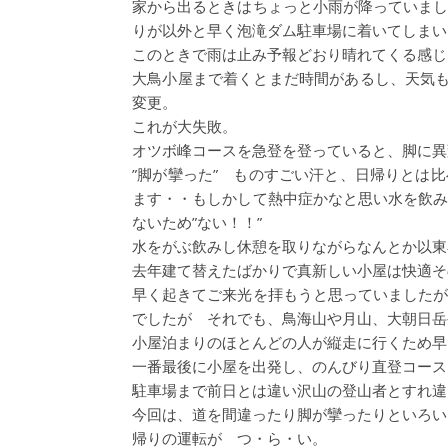
家から出るときはちょっと小雨が降っていま
りが以外と早く泡滝ダム駐車場に着いてしまい
このときで雨は止み予報どおり晴れてくる感じ
大鳥小屋まで着くとまだ時間があるし、天気も
変更。
これが大失敗。
オツボ峰コースを急登を登っていると、脚に異
”脚が攣った” ものすごい汗と、日帰りとは
ます・・もしかして熱中症かなと思い水を飲
ないため”ない！！”
水をがぶ飲みし休憩を取りながらなんとか以東
去年建て替えたばかりで真新しい小屋は快適そ
早く起きてご来光を拝もうと思っていました
でしたが それでも、鳥海山や月山、大朝日岳
小屋泊まりのほとんどの人が縦走に行くため早
一番最後に小屋を出発し、のんびり直登コース
駐車場まで前日とは違い沢山の登山者とすれ違
今回は、道を間違ったり脚が攣ったりといろい
帰りの運転が つ・ら・い。