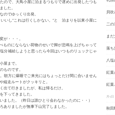
したので、大鳥小屋に泊まるつもりで遅めに出発したつも
ました。
貝吹
なのでゆっくり出発。
いいし”これは行くしかない。”と 泊まりを以東小屋に
二の
まだ
変が・・・。
比べものにならない荷物のせいで脚が悲鳴を上げちゃって
落ち
み塩分補給しようと思ったら今回はいつものリュックじゃ
八塩
小屋まで。
のものです。
紅葉
が。朝方に爆睡でご来光にはちょっとだけ間に合いません
や縦走ルートがクッキリと。
紅葉
く出て行きましたが、私は帰るだけ。
を下ってきました。
月5日
いました。（昨日は誰ひとり会わなかったのに・・）
ろありましたが無事下山完了しました。
秋田