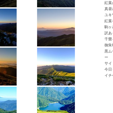
紅葉
真昼
ユキ
紅葉
駒ヶ
訳あ
千畳
御朱
黒ム
ー
サイ
今日
イチ