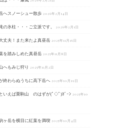
2026年2月21日
岳へスノーシュー散歩
2026年2月14日
滝の氷柱・・・ご立派です。
2026年2月1日
大丈夫！また来たよ真昼岳
2025年11月16日
葉を踏みしめた真昼岳
2025年11月8日
山へもみじ狩り
2025年11月2日
が終わらぬうちに高下岳へ
2025年10月19日
といえば栗駒山 のはずが(ﾟ◇ﾟ)ｶﾞｰﾝ
2025年10
駒ヶ岳を横目に紅葉を満喫
2025年10月4日