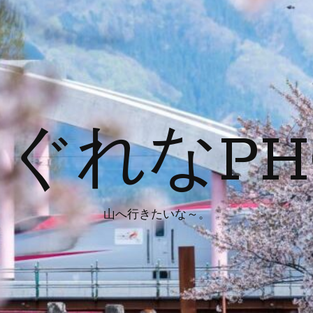
ぐれなPH
山へ行きたいな～。