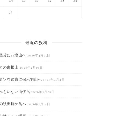
24
25
26
27
28
29
31
月
最近の投稿
鑑賞に八塩山へ
2026年4月25日
ての東根山
2026年4月19日
ミソウ鑑賞に保呂羽山へ
2026年4月4日
れもいない山伏岳
2026年3月29日
の秋田駒ケ岳へ
2026年3月14日
山は・・・爆風