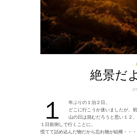
絶景だ
2
１
年ぶりの１泊２日。
どこに行こうか迷いましたが、
山の日は混むだろうと思い１２
１日前倒しで行くことに。
慌てて詰め込んだ物だから忘れ物が結構・・・