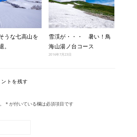
そうな七高山を
雪渓が・・・ 暑い！鳥
退。
海山湯ノ台コース
2016年7月23日
メントを残す
。
*
が付いている欄は必須項目です