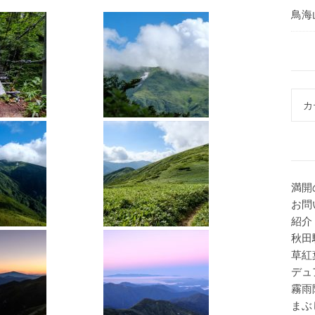
鳥海
カテ
満開
お問
紹介
秋田
草紅
デュ
霧雨
まぶ