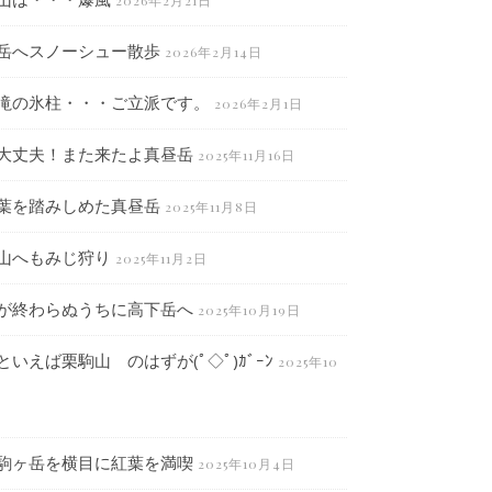
2026年2月21日
岳へスノーシュー散歩
2026年2月14日
滝の氷柱・・・ご立派です。
2026年2月1日
大丈夫！また来たよ真昼岳
2025年11月16日
葉を踏みしめた真昼岳
2025年11月8日
山へもみじ狩り
2025年11月2日
が終わらぬうちに高下岳へ
2025年10月19日
といえば栗駒山 のはずが(ﾟ◇ﾟ)ｶﾞｰﾝ
2025年10
駒ヶ岳を横目に紅葉を満喫
2025年10月4日