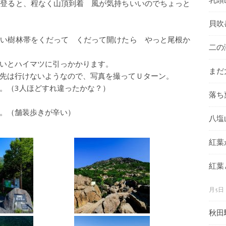
ら登ると、程なく山頂到着 風が気持ちいいのでちょっと
貝吹
低い樹林帯をくだって くだって開けたら やっと尾根か
二の
いとハイマツに引っかかります。
まだ
先は行けないようなので、写真を撮ってＵターン。
。（3人ほどすれ違ったかな？）
落ち
。（舗装歩きが辛い）
八塩
紅葉
紅葉
月5日
秋田