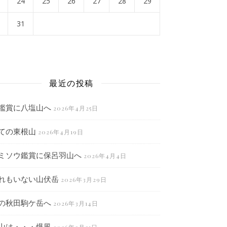
24
25
26
27
28
29
31
月
最近の投稿
鑑賞に八塩山へ
2026年4月25日
ての東根山
2026年4月19日
ミソウ鑑賞に保呂羽山へ
2026年4月4日
れもいない山伏岳
2026年3月29日
の秋田駒ケ岳へ
2026年3月14日
山は・・・爆風