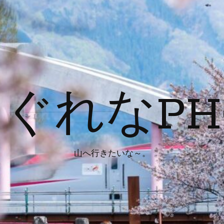
ぐれなPH
山へ行きたいな～。