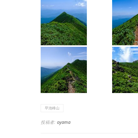
早池峰山
投稿者:
oyama