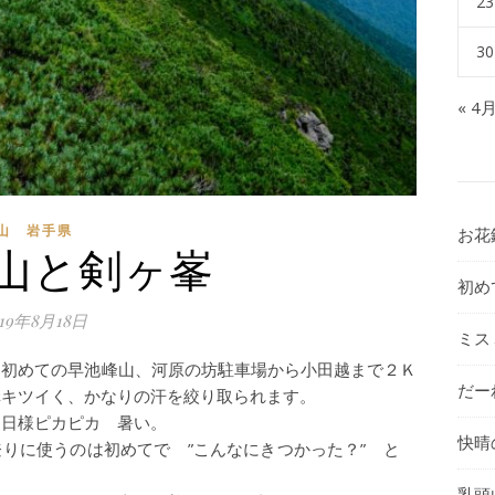
23
30
« 4
山 岩手県
お花
山と剣ヶ峯
初め
019年8月18日
ミス
ら初めての早池峰山、河原の坊駐車場から小田越まで２Ｋ
だー
構キツイく、かなりの汗を絞り取られます。
お日様ピカピカ 暑い。
快晴
登りに使うのは初めてで ”こんなにきつかった？” と
乳頭