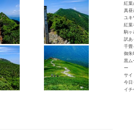
紅葉
真昼
ユキ
紅葉
駒ヶ
訳あ
千畳
御朱
黒ム
ー
サイ
今日
イチ