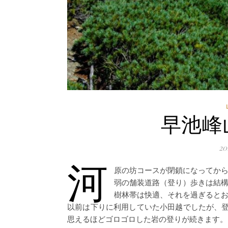
早池峰
2
河
原の坊コースが閉鎖になってか
弱の舗装道路（登り）歩きは結
樹林帯は快適、それを過ぎると
以前は下りに利用していた小田越でしたが、
思えるほどゴロゴロした岩の登りが続きます。