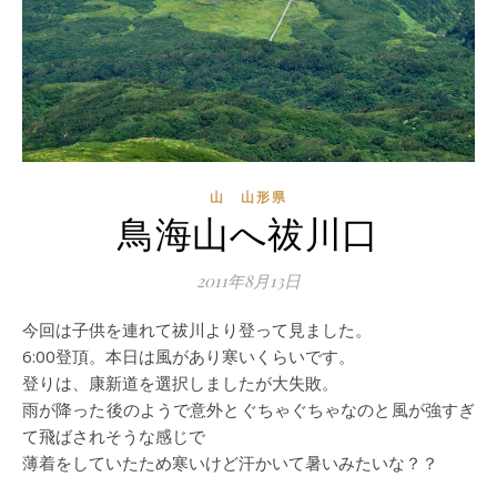
山 山形県
鳥海山へ祓川口
2011年8月13日
今回は子供を連れて祓川より登って見ました。
6:00登頂。本日は風があり寒いくらいです。
登りは、康新道を選択しましたが大失敗。
雨が降った後のようで意外とぐちゃぐちゃなのと風が強すぎ
て飛ばされそうな感じで
薄着をしていたため寒いけど汗かいて暑いみたいな？？