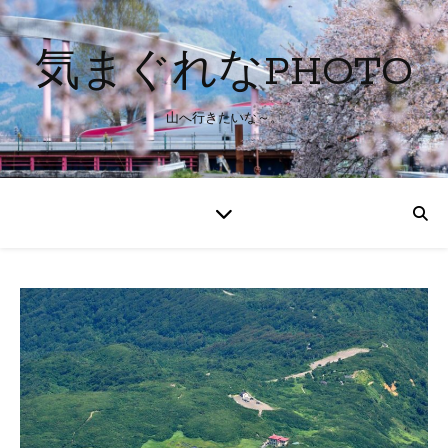
気まぐれなPHOTO
山へ行きたいな～。