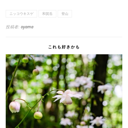
ニッコウキスゲ
和賀岳
登山
投稿者:
oyama
これも好きかも