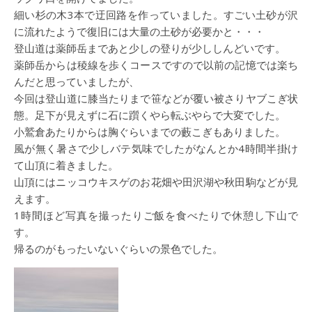
細い杉の木3本で迂回路を作っていました。すごい土砂が沢
に流れたようで復旧には大量の土砂が必要かと・・・
登山道は薬師岳まであと少しの登りが少ししんどいです。
薬師岳からは稜線を歩くコースですので以前の記憶では楽ち
んだと思っていましたが、
今回は登山道に膝当たりまで笹などが覆い被さりヤブこぎ状
態。足下が見えずに石に躓くやら転ぶやらで大変でした。
小鷲倉あたりからは胸ぐらいまでの藪こぎもありました。
風が無く暑さで少しバテ気味でしたがなんとか4時間半掛け
て山頂に着きました。
山頂にはニッコウキスゲのお花畑や田沢湖や秋田駒などが見
えます。
1時間ほど写真を撮ったりご飯を食べたりで休憩し下山で
す。
帰るのがもったいないぐらいの景色でした。