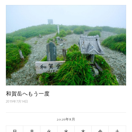
和賀岳へもう一度
2019年7月14日
2026年8月
日
月
火
水
木
金
土