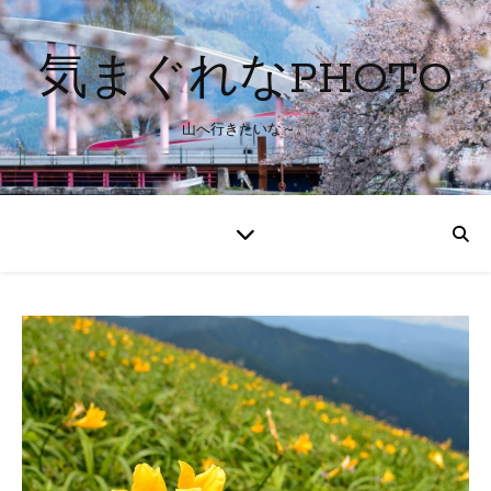
気まぐれなPHOTO
山へ行きたいな～。