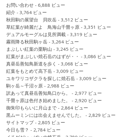
お問い合わせ
- 6,888 ビュー
紹介
- 3,764 ビュー
秋田駒の展望台 貝吹岳
- 3,512 ビュー
草紅葉が綺麗だよ 鳥海山千畳ヶ原
- 3,351 ビュー
デュアルモーグルは見所満載
- 3,319 ビュー
霧雨降る秋田駒ヶ岳
- 3,264 ビュー
まぶしい紅葉の栗駒山
- 3,245 ビュー
紅葉がまぶしい焼石岳のはずが・・
- 3,086 ビュー
真昼岳善知鳥新道を歩く
- 3,068 ビュー
紅葉をもとめて高下岳
- 3,009 ビュー
ユキワリコザクラを探しに焼石岳
- 3,009 ビュー
駒ヶ岳～千沼ヶ原
- 2,988 ビュー
訳あって真昼岳善知鳥口から。
- 2,977 ビュー
千畳ヶ原は色付き始めました。
- 2,920 ビュー
御朱印もらいに月山まで
- 2,864 ビュー
黒ムーミンには出会えませんでした。
- 2,829 ビュー
サイトマップ
- 2,805 ビュー
今日も雪？
- 2,784 ビュー
イチゲがいっぱいの焼石岳
- 2,780 ビュー