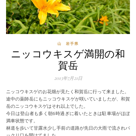
山 岩手県
ニッコウキスゲ満開の和
賀岳
2013年7月21日
ニッコウキスゲのお花畑が見たく和賀岳に行って来ました。
途中の薬師岳にもニッコウキスゲが咲いていましたが、和賀
岳のニッコウキスゲはそれ以上でした。
今日は登山者も多く朝6時過ぎに着いたときは駐車場がほぼ
満車状態です。
林道を歩いて甘露水少し手前の道路が先日の大雨で流されパ
ックリ口を開けてました。