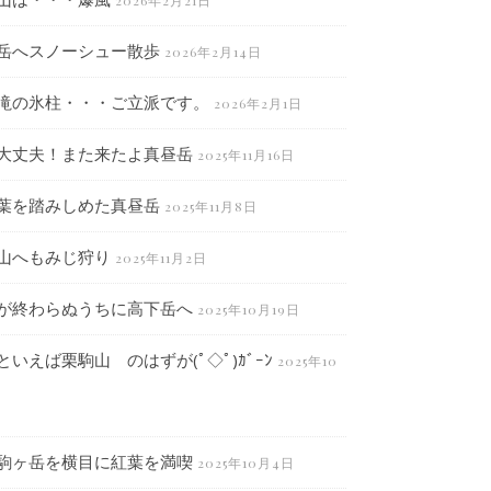
2026年2月21日
岳へスノーシュー散歩
2026年2月14日
滝の氷柱・・・ご立派です。
2026年2月1日
大丈夫！また来たよ真昼岳
2025年11月16日
葉を踏みしめた真昼岳
2025年11月8日
山へもみじ狩り
2025年11月2日
が終わらぬうちに高下岳へ
2025年10月19日
といえば栗駒山 のはずが(ﾟ◇ﾟ)ｶﾞｰﾝ
2025年10
駒ヶ岳を横目に紅葉を満喫
2025年10月4日