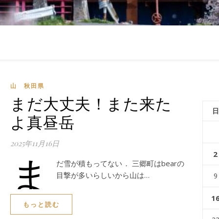
山 秋田県
まだ大丈夫！また来た
日
よ真昼岳
2025年11月16日
ま
2
だ雪が積もってない． 三郷町はbearの
目撃が多いらしいから山は…
9
1
もっと読む