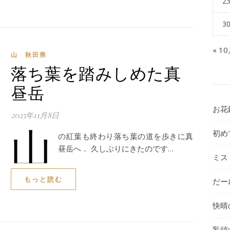
2
3
« 1
山 秋田県
落ち葉を踏みしめた真
昼岳
お花
2025年11月8日
山
初め
の紅葉も終わり落ち葉の道を歩きに真
昼岳へ． 久しぶりにきたのです…
ミス
もっと読む
だー
快晴
乳頭