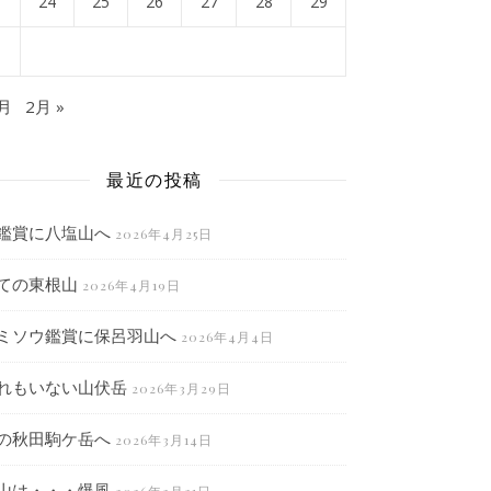
3
24
25
26
27
28
29
0
0月
2月 »
最近の投稿
鑑賞に八塩山へ
2026年4月25日
ての東根山
2026年4月19日
ミソウ鑑賞に保呂羽山へ
2026年4月4日
れもいない山伏岳
2026年3月29日
の秋田駒ケ岳へ
2026年3月14日
山は・・・爆風