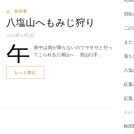
山 秋田県
貝吹
八塩山へもみじ狩り
二の
2025年11月2日
午
まだ
前中は雨が降らないのでサササと行っ
てこられる八潮山へ． 登山口手…
落ち
八塩
もっと読む
紅葉
紅葉
月5日
秋田