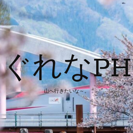
ぐれなPH
山へ行きたいな～。