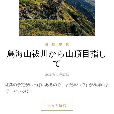
,
山 秋田県
秋
鳥海山祓川から山頂目指し
て
2025年9月27日
紅葉の予定がいっぱいあるので，まだ早いですが鳥海山ま
で． いつもは…
もっと読む