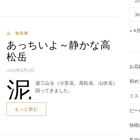
23
30
« 4
山 秋田県
あっちいよ～静かな高
松岳
お花
2015年8月2日
泥
初め
湯三山を（小安岳、高松岳、山伏岳）
回ってきました。
ミス
もっと読む
だー
快晴
乳頭