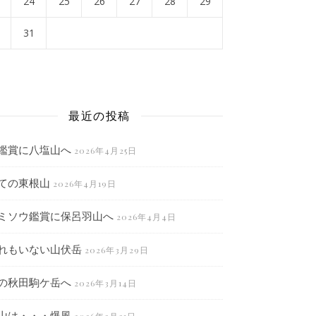
24
25
26
27
28
29
31
月
最近の投稿
鑑賞に八塩山へ
2026年4月25日
ての東根山
2026年4月19日
ミソウ鑑賞に保呂羽山へ
2026年4月4日
れもいない山伏岳
2026年3月29日
の秋田駒ケ岳へ
2026年3月14日
山は・・・爆風