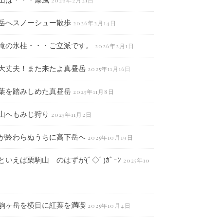
2026年2月21日
岳へスノーシュー散歩
2026年2月14日
滝の氷柱・・・ご立派です。
2026年2月1日
大丈夫！また来たよ真昼岳
2025年11月16日
葉を踏みしめた真昼岳
2025年11月8日
山へもみじ狩り
2025年11月2日
が終わらぬうちに高下岳へ
2025年10月19日
といえば栗駒山 のはずが(ﾟ◇ﾟ)ｶﾞｰﾝ
2025年10
駒ヶ岳を横目に紅葉を満喫
2025年10月4日