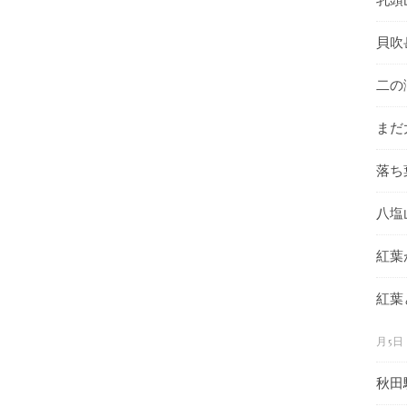
貝吹
二の
まだ
落ち
八塩
紅葉
紅葉
月5日
秋田