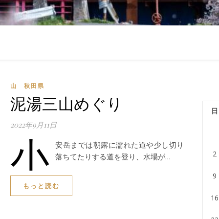
山 秋田県
泥湯三山めぐり
日
2022年9月11日
小
安岳までは朝露に濡れた道や少し切り
2
落ちてたりする道を登り、水場が…
9
もっと読む
16