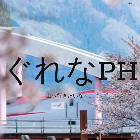
ぐれなPH
山へ行きたいな～。