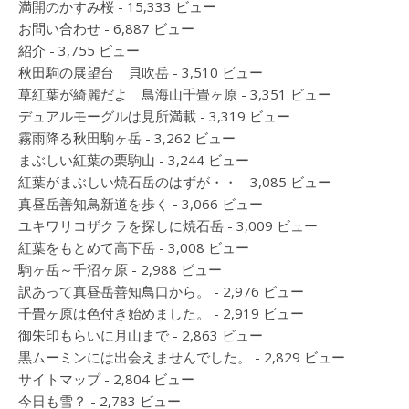
満開のかすみ桜
- 15,333 ビュー
お問い合わせ
- 6,887 ビュー
紹介
- 3,755 ビュー
秋田駒の展望台 貝吹岳
- 3,510 ビュー
草紅葉が綺麗だよ 鳥海山千畳ヶ原
- 3,351 ビュー
デュアルモーグルは見所満載
- 3,319 ビュー
霧雨降る秋田駒ヶ岳
- 3,262 ビュー
まぶしい紅葉の栗駒山
- 3,244 ビュー
紅葉がまぶしい焼石岳のはずが・・
- 3,085 ビュー
真昼岳善知鳥新道を歩く
- 3,066 ビュー
ユキワリコザクラを探しに焼石岳
- 3,009 ビュー
紅葉をもとめて高下岳
- 3,008 ビュー
駒ヶ岳～千沼ヶ原
- 2,988 ビュー
訳あって真昼岳善知鳥口から。
- 2,976 ビュー
千畳ヶ原は色付き始めました。
- 2,919 ビュー
御朱印もらいに月山まで
- 2,863 ビュー
黒ムーミンには出会えませんでした。
- 2,829 ビュー
サイトマップ
- 2,804 ビュー
今日も雪？
- 2,783 ビュー