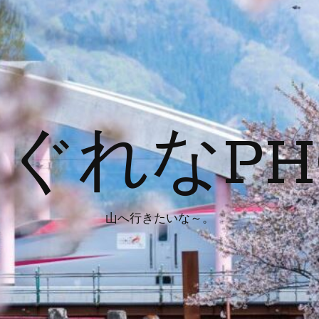
ぐれなPH
山へ行きたいな～。