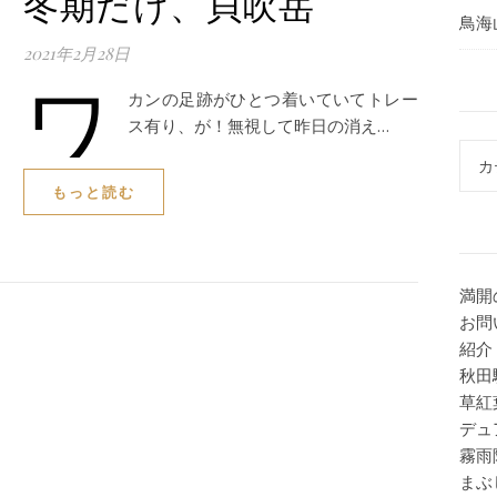
冬期だけ、貝吹岳
鳥海
2021年2月28日
ワ
カンの足跡がひとつ着いていてトレー
ス有り、が！無視して昨日の消え…
カテ
もっと読む
満開
お問
紹介
秋田
草紅
デュ
霧雨
まぶ