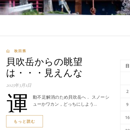
山 秋田県
貝吹岳からの眺望
日
は・・・見えんな
2025年3月1日
運
2
動不足解消のため貝吹岳へ． スノーシ
ューかワカン，どっちにしよう…
9
16
もっと読む