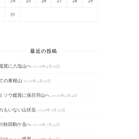
24
25
26
27
28
29
31
月
最近の投稿
鑑賞に八塩山へ
2026年4月25日
ての東根山
2026年4月19日
ミソウ鑑賞に保呂羽山へ
2026年4月4日
れもいない山伏岳
2026年3月29日
の秋田駒ケ岳へ
2026年3月14日
山は・・・爆風