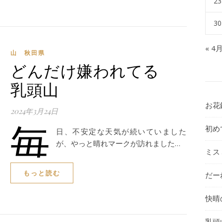
23
30
« 4
山 秋田県
どんだけ嫌われてる
乳頭山
お花
2024年3月24日
毎
初め
日、不安定な天気が続いていました
が、やっと晴れマークが訪れました…
ミス
もっと読む
だー
快晴
乳頭