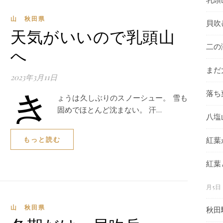
山 秋田県
貝吹
天気がいいので乳頭山
二の
へ
まだ
2023年3月11日
き
落ち
ょうは久しぶりのスノーシュー。 雪も
固めでほとんど沈まない。 汗…
八塩
もっと読む
紅葉
紅葉
月5日
山 秋田県
秋田