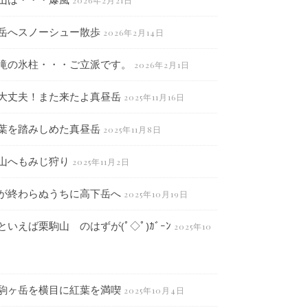
2026年2月21日
岳へスノーシュー散歩
2026年2月14日
滝の氷柱・・・ご立派です。
2026年2月1日
大丈夫！また来たよ真昼岳
2025年11月16日
葉を踏みしめた真昼岳
2025年11月8日
山へもみじ狩り
2025年11月2日
が終わらぬうちに高下岳へ
2025年10月19日
といえば栗駒山 のはずが(ﾟ◇ﾟ)ｶﾞｰﾝ
2025年10
駒ヶ岳を横目に紅葉を満喫
2025年10月4日