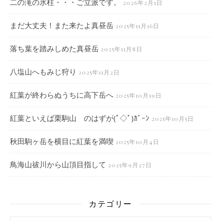
二の滝の氷柱・・・ご立派です。
2026年2月1日
まだ大丈夫！また来たよ真昼岳
2025年11月16日
落ち葉を踏みしめた真昼岳
2025年11月8日
八塩山へもみじ狩り
2025年11月2日
紅葉が終わらぬうちに高下岳へ
2025年10月19日
紅葉といえば栗駒山 のはずが(ﾟ◇ﾟ)ｶﾞｰﾝ
2025年10月5日
秋田駒ヶ岳を横目に紅葉を満喫
2025年10月4日
鳥海山祓川から山頂目指して
2025年9月27日
カテゴリー