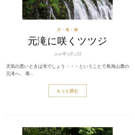
川・滝・湖
元滝に咲くツツジ
2017年5月27日
天気の悪いときは滝でしょう・・・ということで鳥海山麓の
元滝へ。 着…
もっと読む