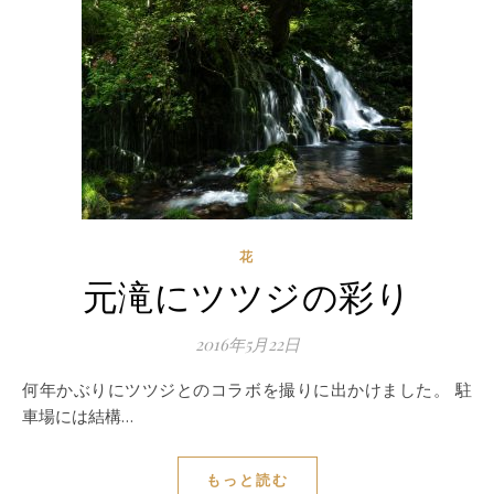
花
元滝にツツジの彩り
2016年5月22日
何年かぶりにツツジとのコラボを撮りに出かけました。 駐
車場には結構…
もっと読む