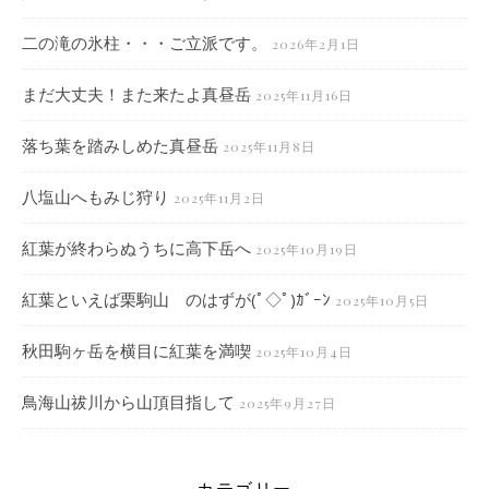
二の滝の氷柱・・・ご立派です。
2026年2月1日
まだ大丈夫！また来たよ真昼岳
2025年11月16日
落ち葉を踏みしめた真昼岳
2025年11月8日
八塩山へもみじ狩り
2025年11月2日
紅葉が終わらぬうちに高下岳へ
2025年10月19日
紅葉といえば栗駒山 のはずが(ﾟ◇ﾟ)ｶﾞｰﾝ
2025年10月5日
秋田駒ヶ岳を横目に紅葉を満喫
2025年10月4日
鳥海山祓川から山頂目指して
2025年9月27日
カテゴリー