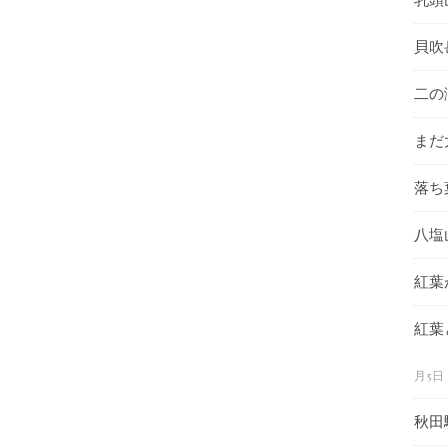
貝吹
二の
まだ
落ち
八塩
紅葉
紅葉
月5日
秋田