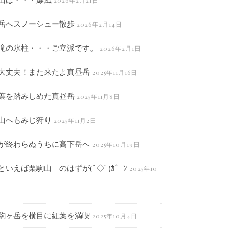
2026年2月21日
岳へスノーシュー散歩
2026年2月14日
滝の氷柱・・・ご立派です。
2026年2月1日
大丈夫！また来たよ真昼岳
2025年11月16日
葉を踏みしめた真昼岳
2025年11月8日
山へもみじ狩り
2025年11月2日
が終わらぬうちに高下岳へ
2025年10月19日
といえば栗駒山 のはずが(ﾟ◇ﾟ)ｶﾞｰﾝ
2025年10
駒ヶ岳を横目に紅葉を満喫
2025年10月4日