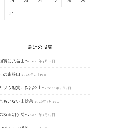
24
25
26
27
28
29
31
月
最近の投稿
鑑賞に八塩山へ
2026年4月25日
ての東根山
2026年4月19日
ミソウ鑑賞に保呂羽山へ
2026年4月4日
れもいない山伏岳
2026年3月29日
の秋田駒ケ岳へ
2026年3月14日
山は・・・爆風