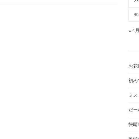
23
30
« 4
お花
初め
ミス
だー
快晴
乳頭