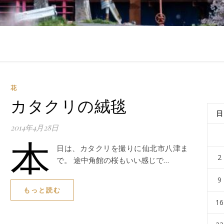
花
カタクリの絨毯
日
2014年4月28日
本
日は、カタクリを撮りに仙北市八津ま
2
で。 途中角館の桜もいい感じで…
9
もっと読む
16