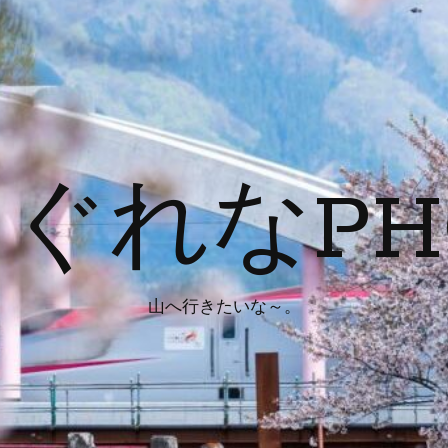
ぐれなPH
山へ行きたいな～。